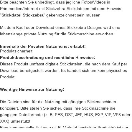
… kreiere
Geschenke
die einzigartig sind und nie vergessen werden.
Bitte beachten Sie unbedingt, dass jegliche Fotos/Videos in
… schenke
Jacken, Hemden, Kissen, Taschen
und vieles mehr
Printmedien/Internet mit Stickzebra Stickdateien mit dem Hinweis
einen zauberhaften Look mit Deiner
Kreativität.
"
Stickdatei Stickzebra
" gekennzeichnet sein müssen.
Das sind nur unsere
Ideen
. Du hast jetzt ganz sicher noch genialere
Mit dem Kauf oder Download eines Stickzebra Designs wird eine
Idee im Kopf. Lass Deiner Fantasie freien Lauf.
lebenslange private Nutzung für die Stickmaschine erworben.
Setze Deine Ideen heute noch um und kaufe jetzt diesem süßen
Hund.
Innerhalb der Privaten Nutzung ist erlaubt:
Produktsicherheit
Produktbeschreibung und rechtliche Hinweise:
Nach deiner Bestellung, kannst Du, die wundervolle Datei
direkt
Private Nutzung auf einem Produkt, das mit einer Stickmaschine
Dieses Produkt umfasst digitale Stickdateien, die nach dem Kauf per
herunterladen
.
hergestellt worden ist, oder ein Produkt, das mit einer Stickzebra
Download bereitgestellt werden. Es handelt sich um kein physisches
Stickdatei bestickt wurde.
Produkt.
Nutzung auf Produkten, die als Geschenk oder Spende dienen sollen.
Innerhalb der Privaten Nutzung ist nicht erlaubt:
Wichtige Hinweise zur Nutzung:
Verkauf und verschenken des digitalen Produkts.
Die Dateien sind für die Nutzung mit gängigen Stickmaschinen
Verkauf des
Produkts, das mit einer Stickmaschine hergestellt worden
konzipiert. Bitte stellen Sie sicher, dass Ihre Stickmaschine die
ist, oder ein Produkt, das mit einer Stickzebra Stickdatei bestickt
gängigen Dateiformate (z. B. PES, DST, JEF, HUS, EXP, VIP, VP3 oder
wurde.
XXX) unterstützt.
Sämtliche Änderungen an den Stickdateien sind verboten.
Eine kommerzielle Nutzung (z. B. Verkauf bestickter Produkte) ist nur
Nutzung des Designs für jegliche andere Maschinen wie z. B. Plotter.