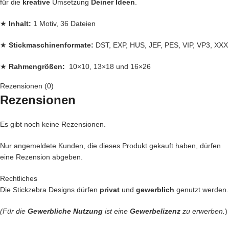
für die
kreative
Umsetzung
Deiner Ideen
.
★
Inhalt:
1 Motiv, 36 Dateien
★
Stickmaschinenformate:
DST, EXP, HUS, JEF, PES, VIP, VP3, XXX
★
Rahmengrößen:
10×10, 13×18 und 16×26
Rezensionen (0)
Jede
Stickdatei bei Stickzebra wird mit
Liebe
per Hand gezeichnet,
Rezensionen
mit Herzblut digitalisiert und für
herausragende Qualität
die wir
liefern, getestet,
Es gibt noch keine Rezensionen.
den bei uns kommen nur die
BESTEN
Dateien in unseren Shop.
Nur angemeldete Kunden, die dieses Produkt gekauft haben, dürfen
eine Rezension abgeben.
Du kannst mit unseren Stickdateien deine
Handtasche
kreativ
verschönern und zu einem Einzelstück machen
Rechtliches
… oder vielleicht ein
Handtuch
individuell so gestalten wie Du es
Die Stickzebra Designs dürfen
privat
und
gewerblich
genutzt werden.
liebst?
… auch die
Kleidung
Deiner Kinder kannst Du besticken und damit
(Für die
Gewerbliche Nutzung
ist eine
Gewerbelizenz
zu erwerben.
)
Kinderaugen zum glitzern bringen