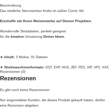
Beschreibung
Das niedliche Sternzeichen Krebs im süßen Comic Stil.
Erschaffe mit Ihnen Meisterwerke auf Deinen Projekten.
Wundervolle Stickdateien, perfekt geeignet
für die
kreative
Umsetzung
Deiner Ideen
.
★
Inhalt:
3 Motive, 91 Dateien
★
Stickmaschinenformate:
DST, EXP, HUS, JEF, PES, VIP, VP3, XXX
Rezensionen (0)
Rezensionen
★
Rahmengrößen:
10×10
Es gibt noch keine Rezensionen.
Jede
Stickdatei bei Stickzebra wird mit
Liebe
per Hand gezeichnet,
Nur angemeldete Kunden, die dieses Produkt gekauft haben, dürfen
eine Rezension abgeben.
mit Herzblut digitalisiert und für
herausragende Qualität
die wir