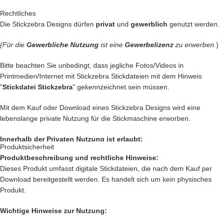
liefern getestet.
Rechtliches
Die Stickzebra Designs dürfen
privat
und
gewerblich
genutzt werden.
Denn bei uns kommen nur die
BESTEN
Dateien in unseren Shop.
(Für die
Gewerbliche Nutzung
ist eine
Gewerbelizenz
zu erwerben.
)
Du kannst mit unseren Stickdateien deine
Handtasche
kreativ
verschönern und zu einem Einzelstück machen.
Bitte beachten Sie unbedingt, dass jegliche Fotos/Videos in
Printmedien/Internet mit Stickzebra Stickdateien mit dem Hinweis
… oder vielleicht ein
Handtuch
individuell so gestalten wie Du es
"
Stickdatei Stickzebra
" gekennzeichnet sein müssen.
liebst?
Mit dem Kauf oder Download eines Stickzebra Designs wird eine
… auch die
Kleidung
Deiner Kinder kannst Du besticken und damit
lebenslange private Nutzung für die Stickmaschine erworben.
Kinderaugen zum glitzern bringen
Innerhalb der Privaten Nutzung ist erlaubt:
… kreiere
Geschenke
die einzigartig sind und nie vergessen werden.
Produktsicherheit
Produktbeschreibung und rechtliche Hinweise:
Private Nutzung auf einem Produkt, das mit einer Stickmaschine
… schenke
Jacken, Hemden, Kissen, Taschen
und vieles mehr
Dieses Produkt umfasst digitale Stickdateien, die nach dem Kauf per
hergestellt worden ist, oder ein Produkt, das mit einer Stickzebra
einen zauberhaften Look mit Deiner
Kreativität.
Download bereitgestellt werden. Es handelt sich um kein physisches
Stickdatei bestickt wurde.
Produkt.
Nutzung auf Produkten, die als Geschenk oder Spende dienen sollen.
Innerhalb der Privaten Nutzung ist nicht erlaubt:
Wichtige Hinweise zur Nutzung:
Das sind nur unsere
Ideen
. Du hast jetzt ganz sicher noch genialere